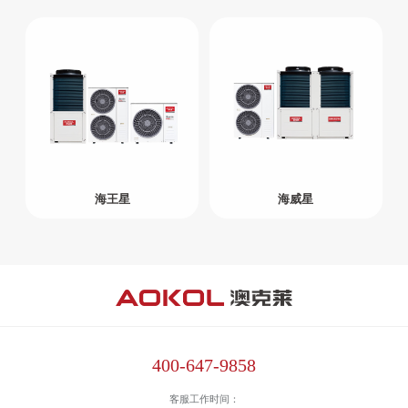
商用
冷暖
热泵
热水
泳池
恒温
北极星
迷你星
节能星
舒适星
Ⅲ
Ⅲ
III
III
代
代
代
代
冷冻
【家庭冷
【家庭冷
【家庭冷
【家庭冷
冷藏
海王星
海威星
暖】
暖】
暖】
暖】
除湿
机
空调
创新
产品
400-647-9858
客服工作时间：