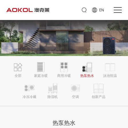
EN
全部
家庭冷暖
商用冷暖
热泵热水
泳池恒温
冷冻冷藏
除湿机
空调
创新产品
家庭
冷暖
热泵热水
搜索