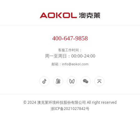
泳池
恒温
北极星
迷你星
节能星
舒适星
Ⅲ
Ⅲ
III
III
代
代
代
代
冷冻
【家庭冷
【家庭冷
【家庭冷
【家庭冷
冷藏
暖】
暖】
暖】
暖】
400-647-9858
除湿
客服工作时间：
机
周一至周日：00:00-24:00
邮箱：info@aokol.com
空调
创新
产品
© 2024 澳克莱环境科技股份有限公司 All right reserved
浙ICP备2021027842号