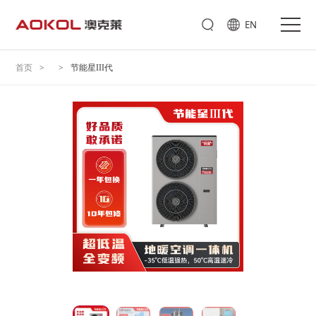
EN
首页
节能星
代
>
>
III