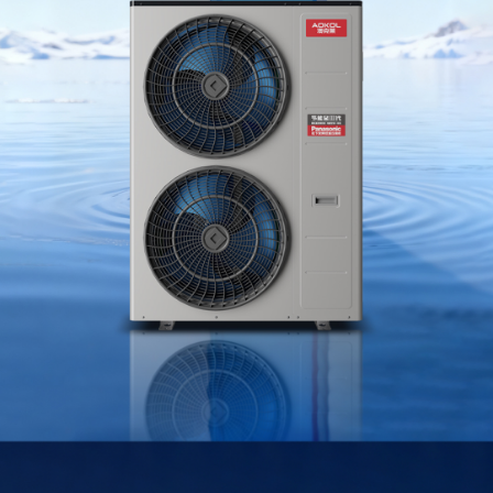
家庭
冷暖
商用
冷暖
热泵
热水
泳池
恒温
北极星
迷你星
节能星
舒适星
Ⅲ
Ⅲ
III
III
代
代
代
代
冷冻
【家庭冷
【家庭冷
【家庭冷
【家庭冷
冷藏
暖】
暖】
暖】
暖】
除湿
机