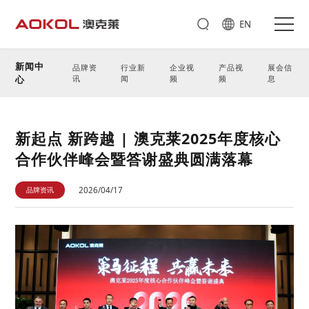
EN
新闻中
品牌资
行业新
企业视
产品视
展会信
心
讯
闻
频
频
息
新起点 新跨越 | 澳克莱2025年度核心
合作伙伴峰会暨答谢盛典圆满落幕
品牌资讯
2026/04/17