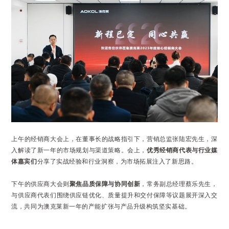
家庭
冷暖
上午的经销商大会上，在董事长的战略指引下，营销总监张陆宏先生，深
商用
入解读了新一年的市场规划与渠道策略。会上，
优秀经销商代表与行业媒
冷暖
体嘉宾们
分享了实战经验和行业洞察，为市场拓展注入了新思路。
热泵
下午的供应商大会则
聚焦品质保障与协同创新
，常务副总经理蔡乐先生，
热水
与供应商代表们围绕供应链优化、质量提升和交付保障等议题展开深入交
流，共同为澳克莱新一年的产能扩张与产品升级构筑坚实基础。
泳池
恒温
北极星
迷你星
节能星
舒适星
Ⅲ
Ⅲ
III
III