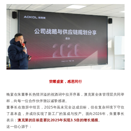
代
代
代
代
冷冻
【家庭冷
【家庭冷
【家庭冷
【家庭冷
冷藏
暖】
暖】
暖】
暖】
除湿
机
空调
创新
产品
荣耀盛宴，感恩同行
晚宴在朱董事长热情洋溢的祝酒词中拉开序幕，澳克莱全体管理层共同举
杯，向每一位合作伙伴致以诚挚感谢。
董事长在致辞中坦言，2025年虽未完全达成目标，但在复杂环境下守住
了基本盘，并成功实现了新工厂的落成与投产。面向2026年，朱董事长
表示：
澳克莱的目标是要比2025年实现3.5倍的增长规模
。
这一信心源于：