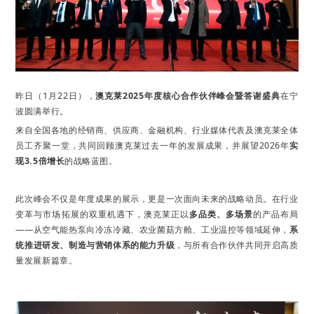
昨日（1月22日），
澳克莱2025年度核心合作伙伴峰会暨答谢盛典
在宁
波圆满举行。
来自全国各地的经销商、供应商、金融机构、行业媒体代表及澳克莱全体
员工齐聚一堂，共同回顾澳克莱过去一年的发展成果，并展望2026年
实
现3.5倍增长
的战略蓝图。
此次峰会不仅是年度成果的展示，更是一次面向未来的战略动员。在行业
变革与市场拓展的双重机遇下，澳克莱正以
多品类、多场景
的产品布局
——从空气能热泵向冷冻冷藏、农业菌菇方舱、工业温控等领域延伸，
系
统推进研发、制造与营销体系的能力升级
，与所有合作伙伴共同开启高质
量发展新篇章。