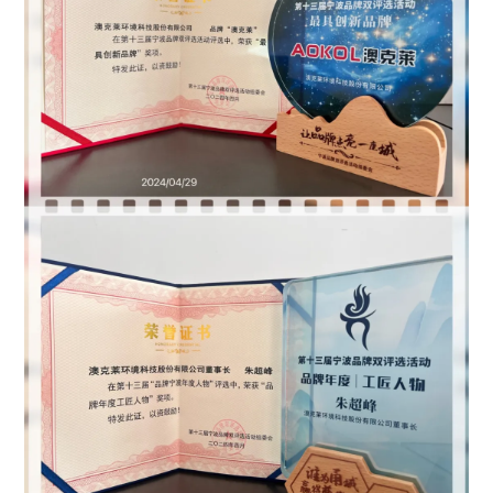
家庭
冷暖
商用
冷暖
热泵
热水
泳池
恒温
北极星
迷你星
节能星
舒适星
Ⅲ
Ⅲ
III
III
代
代
代
代
冷冻
【家庭冷
【家庭冷
【家庭冷
【家庭冷
冷藏
暖】
暖】
暖】
暖】