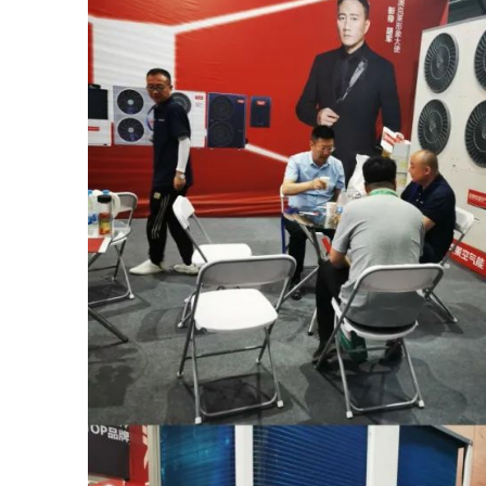
家庭冷暖
商用冷暖
热泵热水
泳池恒温
冷冻冷藏
北极星
代
Ⅲ
除湿机
【家庭冷暖】
空调