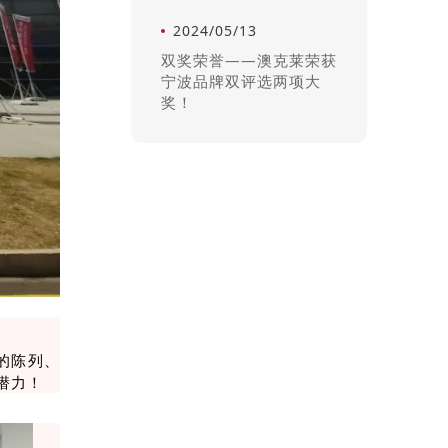
2024/05/13
双奖荣誉——澳克莱荣获
宁波品牌双评选两项大
奖！
的陈列、
潜力！