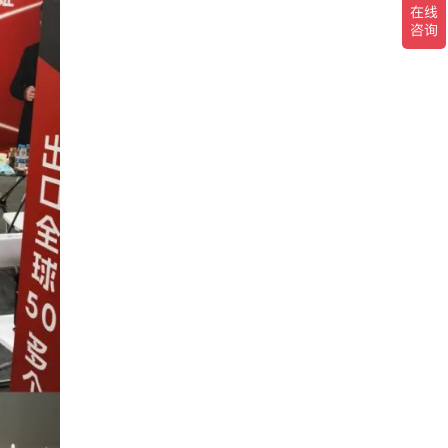
代
舒适星
代
III
】
【家庭冷暖】