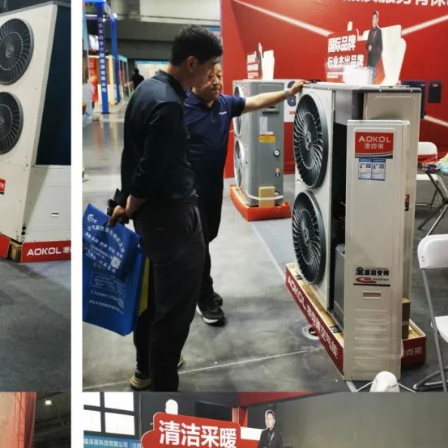
迷你星
代
节能星
Ⅲ
III
【家庭冷暖】
【家庭冷暖